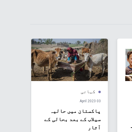
کہانی
کہان
02 February 2023
03 April 2023
پاکستان میں حاليہ
پاکستا
سيلاب کے بعد بحالی کے
متاثر 
ون 2023–
آثار
افراد