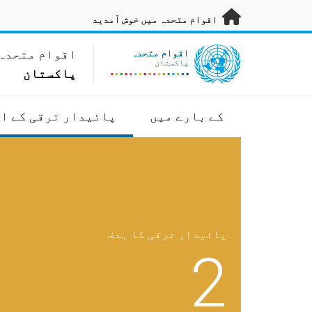
رکزی مواد پر جائیں
اقوام متحدہ میں خوش آمدید
UN Logo
اقوام متحدہ
اقوام متحدہ
پاکستان
پاکستان
کے بارے میں
پائیدار ترقی کے ا
پائیدار ترقی کا ہدف
2