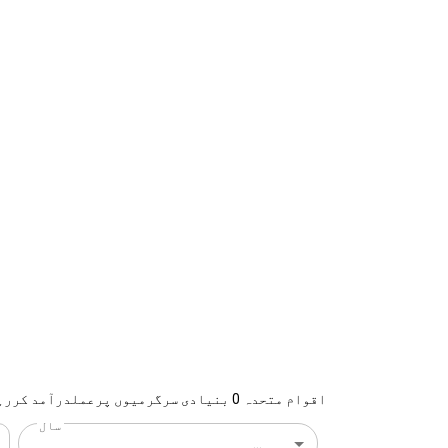
اقوام متحدہ 0 بنیادی سرگرمیوں پرعملدرآمد کررہا ہے {{location}}
سال
...