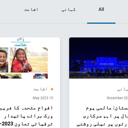
All
کہانی
اشاعت
انی
اشاعت
15 May 2023
تان: عالمی یوم
اقوامِ متحدہ کا فریم
ل پر اہم سرکاری
ورک برائے پائیدار
رتوں پر نیلی روشنی
ترقیاتی تعا