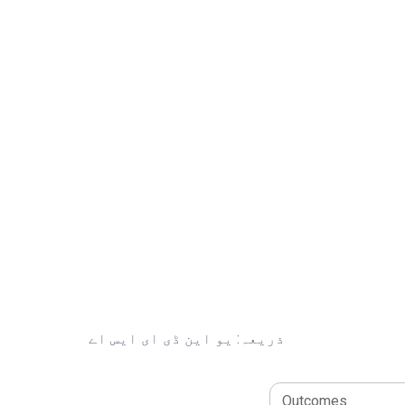
ذریعہ: یو این ڈی ای ایس اے
Outcomes