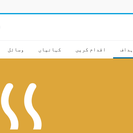
ا
ہداف
اقدام کریں
کہانیاں
وسائل