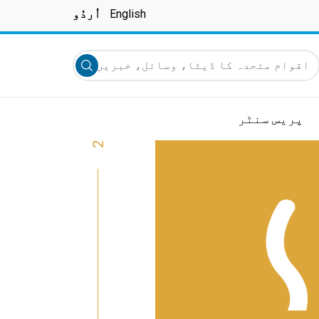
English
اُردُو
قوام متحدہ کا ڈیٹا، وسائل، خبریں اور دیگر تلاش کریں
Submit search
پریس سنٹر
2