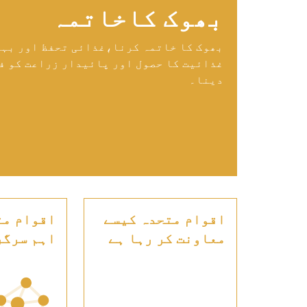
بھوک کاخاتمہ
بھوک کا خاتمہ کرنا،ٖغذائی تحفظ اور بہ
غذائیت کا حصول اور پائیدار زراعت کو ف
دینا۔
اقوام متحدہ کیسے
اقوام مت
معاونت کر رہا ہے
اہم سرگر