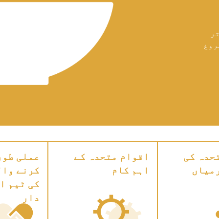
تر
روغ
حدہ کی
اقوام متحدہ کے
عملی طور
میاں
اہم کام
کرنے وال
کی ٹیم ا
دار