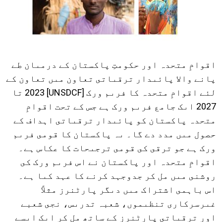
اقوامِ متحدہ اور حکومتِ پاکستان کے درمىان طے
پانے والا پائىدار ترقىاتى تعاون مىں تعاون کے
لئے اقوامِ متحدہ کا فرىم ورک [UNSDCF] 2023 تا
2027 اىک جامع فرىم ورک ہے جس کے تحت اقوامِ
متحدہ پاکستان کو پائىدار ترقىاتى اہداف کے
حصول مىں مدد دے گا۔ ىہ پاکستان کا قومى فرىم
ورک ہے جو ترقى کى قومى ترجىحات کا عکاس ہے۔
اقوامِ متحدہ اور پاکستان نے اس فرىم ورک کى
روشنى مىں مل کر جدوجہد کرنے کا عہد کىا ہے۔
اس باہمى اشتراک مىں دىگر پارٹنرز مثلاً
غىرسرکارى تنظىموں، شعبہ تدرىس، نجى شعبے
اور ترقىاتى پارٹنرز کے ساتھ مل کر اىک اىسے