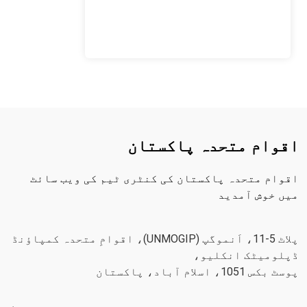
اقوام متحدہ پاکستان
اقوام متحدہ پاکستان کی کنٹری ٹیم کی ویب سائٹ
میں خوش آمدید
پلاٹ 5-11، اَنموگپ (UNMOGIP)، اقوامِ متحدہ کمپاؤنڈ
ڈپلومیٹک انکلیو،
پوسٹ بکس 1051، اسلام آباد، پاکستان