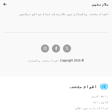
ملازمتیں
ملاز
اقوام متحدہ پاکستان میں ملازمت کے تمام مواقع دیکھیں
twitter-x
instagram
facebook-f
© Copyright 2026 اقوام متحدہ پاکستان
اقوام متحدہ
رابطہ کریں
Global U.N. menu
کاپی رائٹ
فراڈ کے بارے میں اطلاع