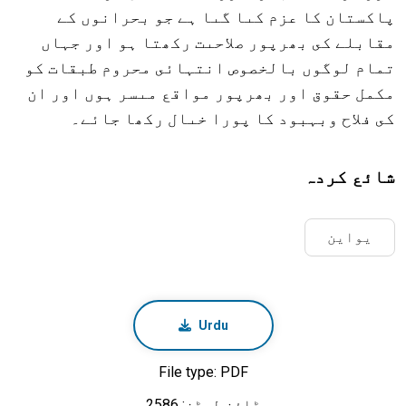
پاکستان کا عزم کىا گىا ہے جو بحرانوں کے
مقابلے کى بھرپور صلاحىت رکھتا ہو اور جہاں
تمام لوگوں بالخصوص انتہائى محروم طبقات کو
مکمل حقوق اور بھرپور مواقع مىسر ہوں اور ان
کى فلاح وبہبود کا پورا خىال رکھا جائے۔
شائع کردہ
یواین
Urdu
File type: PDF
ڈاؤن لوڈز: 2586