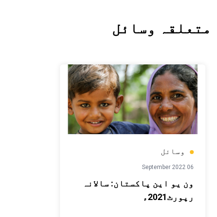
متعلقہ وسائل
وسائل
06 September 2022
ون یو این پاکستان: سالانہ
رپورٹ2021ء