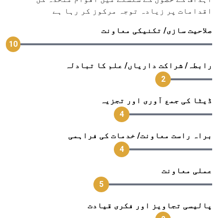
اقدامات پر زیادہ توجہ مرکوز کر رہا ہے
صلاحیت سازی/ تکنیکی معاونت
10
رابطہ/ شراکت داریاں/ علم کا تبادلہ
2
ڈیٹا کی جمع آوری اور تجزیہ
4
براہ راست معاونت/ خدمات کی فراہمی
4
عملی معاونت
5
پالیسی تجاویز اور فکری قیادت