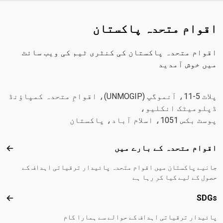
اقوام متحدہ پاکستان
اقوام متحدہ پاکستان کی کنٹری ٹیم کی ویب سائٹ
میں خوش آمدید
پلاٹ 5-11، اَنموگپ (UNMOGIP)، اقوامِ متحدہ کمپاؤنڈ
ڈپلومیٹک انکلیو،
پوسٹ بکس 1051، اسلام آباد، پاکستان
Footer menu
اقوام متحدہ کے بارے میں
اقوا
جانیے پاکستان میں اقوام متحدہ پائیدار ترقیاتی اہداف کے
حصول کے لیے کیا کر رہا ہے
SDGs
DGs
پائیدار ترقیاتی اہداف کے حوالے سے ہمارا کام