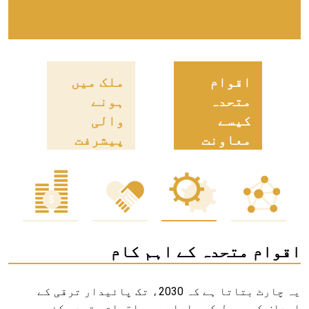
اقوام
ملک میں
متحدہ
ہونے
کیسے
والی
معاونت
پیشرفت
کر رہا ہے
اقوام متحدہ کے اہم کام
یہ چارٹ بتاتا ہے کہ 2030ء تک پائیدار ترقی کے
اہداف کے حصول کے سلسلے میں اقوام متحدہ کن