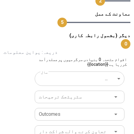
2
معاونت کے عمل
5
دیگر (بشمول رابطہ کاری)
0
ذریعہ: یواین معلومات
اقوام متحدہ 0 بنیادی سرگرمیوں پرعملدرآمد
کررہا ہے {{location}}
سال
...
سٹریٹجک ترجیحات
Outcomes
تعاون کرنے والے شراکت دار