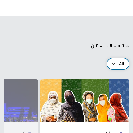
متعلقہ متن
All
کہانی
کہانی