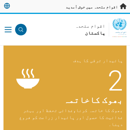
رکزی مواد پر جائیں
اقوام متحدہ میں خوش آمدید
UN Logo
اقوام متحدہ
پاکستان
اقوام متحدہ
پاکستان
پائیدار ترقی کا ہدف
2
بھوک کاخاتمہ
بھوک کا خاتمہ کرنا،ٖغذائی تحفظ اور بہتر
غذائیت کا حصول اور پائیدار زراعت کو فروغ
دینا۔