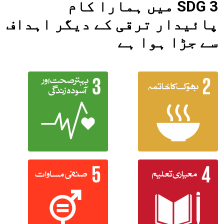
SDG 3 میں ہمارا کام
پائیدار ترقی کے دیگر اہداف
سے جڑا ہوا ہے