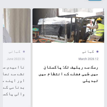
کہانی
کہانی
26 June 2023
12 March 2026
رسک سے ریلیف تک: پاکستان
ناامیدی سے 
میں طبی فضلے کے انتظام میں
نشے سے نجات
تبدیلی
اور اپنے ما
بدنامی کے د
والی پاکستا
کہانی