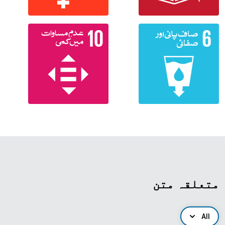
متعلقہ متن
All