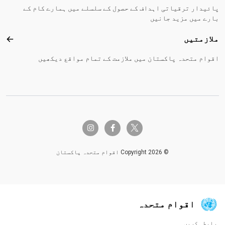
پائیدار ترقیاتی اہداف کے حصول کے سلسلے میں ہمارے کام کے
بارے میں مزید جانیں
ملازمتیں
ملاز
اقوام متحدہ پاکستان میں ملازمت کے تمام مواقع دیکھیں
twitter-x
instagram
facebook-f
© Copyright 2026 اقوام متحدہ پاکستان
اقوام متحدہ
رابطہ کریں