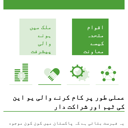
اقوام
ملک میں
متحدہ
ہونے
کیسے
والی
معاونت
پیشرفت
کر رہا ہے
عملی طور پر کام کرنے والی یو این
کی ٹیم اور شراکت دار
یہ فہرست بتاتی ہے کہ پاکستان میں کون کون موجود