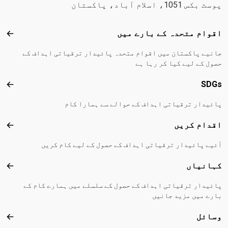
پوسٹ بکس 1051، اسلام آباد، پاکستان
Footer menu
اقوام متحدہ کے بارے میں
اقوا
جانیے پاکستان میں اقوام متحدہ پائیدار ترقیاتی اہداف کے
حصول کے لیے کیا کر رہا ہے
SDGs
DGs
پائیدار ترقیاتی اہداف کے حوالے سے ہمارا کام
اقدام کریں
اقدا
آئیے پائیدار ترقیاتی اہداف کے حصول کے لیے کام کریں
کہانیاں
کہا
پائیدار ترقیاتی اہداف کے حصول کے سلسلے میں ہمارے کام کے
بارے میں مزید جانیں
وسائل
وسا