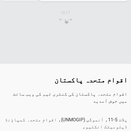
12
/
1
اقوام متحدہ پاکستان
اقوام متحدہ پاکستان کی کنٹری ٹیم کی ویب سائٹ
میں خوش آمدید
پلاٹ 5-11، اَنموگپ (UNMOGIP)، اقوامِ متحدہ کمپاؤنڈ
ڈپلومیٹک انکلیو،