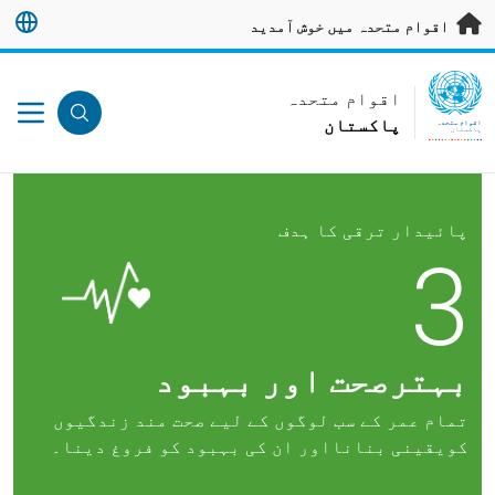
رکزی مواد پر جائیں
اقوام متحدہ میں خوش آمدید
UN Logo
اقوام متحدہ
پاکستان
اقوام متحدہ
پاکستان
پائیدار ترقی کا ہدف
3
بہترصحت اور بہبود
تمام عمر کے سب لوگوں کے لیے صحت مند زندگیوں
کویقینی بنانااور ان کی بہبود کو فروغ دینا۔