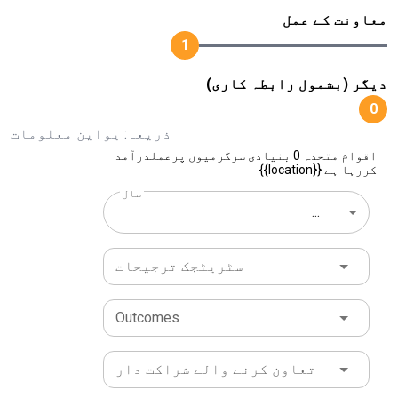
معاونت کے عمل
1
دیگر (بشمول رابطہ کاری)
0
ذریعہ: یواین معلومات
اقوام متحدہ 0 بنیادی سرگرمیوں پرعملدرآمد
کررہا ہے {{location}}
سال
...
سٹریٹجک ترجیحات
Outcomes
تعاون کرنے والے شراکت دار