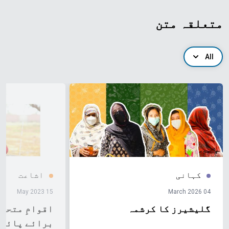
متعلقہ متن
All
کہانی
اشاعت
15 May 2023
04 March 2026
گلیشیرز کا کرشمہ
اقوامِ متحدہ
برائے پائید