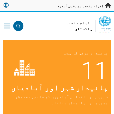
رکزی مواد پر جائیں
اقوام متحدہ میں خوش آمدید
UN Logo
اقوام متحدہ
پاکستان
اقوام متحدہ
پاکستان
پائیدار ترقی کا ہدف
11
پائیدار شہر اور آبادیاں
شہروں اور انسانی آبادیوں کو جامع، محفوظ،
مضبوط اور پائیدار بنانا۔