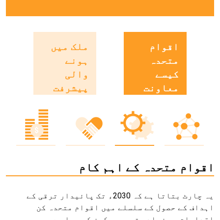
اقوام
ملک میں
متحدہ
ہونے
کیسے
والی
معاونت
پیشرفت
کر رہا ہے
اقوام متحدہ کے اہم کام
یہ چارٹ بتاتا ہے کہ 2030ء تک پائیدار ترقی کے
اہداف کے حصول کے سلسلے میں اقوام متحدہ کن
اقدامات پر زیادہ توجہ مرکوز کر رہا ہے