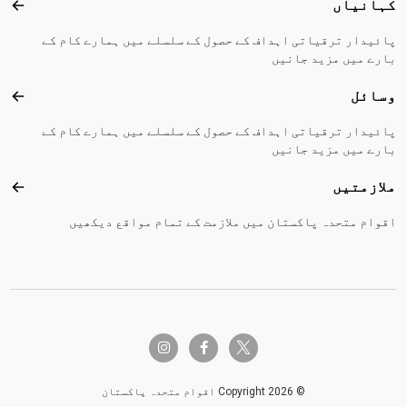
کہانیاں
کہا
پائیدار ترقیاتی اہداف کے حصول کے سلسلے میں ہمارے کام کے
بارے میں مزید جانیں
وسائل
وسا
پائیدار ترقیاتی اہداف کے حصول کے سلسلے میں ہمارے کام کے
بارے میں مزید جانیں
ملازمتیں
ملاز
اقوام متحدہ پاکستان میں ملازمت کے تمام مواقع دیکھیں
twitter-x
instagram
facebook-f
© Copyright 2026 اقوام متحدہ پاکستان