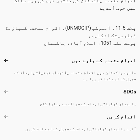
اقوام متحدہ پاکستان کی کنٹری ٹیم کی ویب سائٹ
میں خوش آمدید
پلاٹ 5-11، اَنموگپ (UNMOGIP)، اقوامِ متحدہ کمپاؤنڈ
ڈپلومیٹک انکلیو،
پوسٹ بکس 1051، اسلام آباد، پاکستان
Footer menu
اقوام متحدہ کے بارے میں
اقوا
جانیے پاکستان میں اقوام متحدہ پائیدار ترقیاتی اہداف کے
حصول کے لیے کیا کر رہا ہے
SDGs
DGs
پائیدار ترقیاتی اہداف کے حوالے سے ہمارا کام
اقدام کریں
اقدا
آئیے پائیدار ترقیاتی اہداف کے حصول کے لیے کام کریں