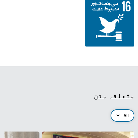
متعلقہ متن
All