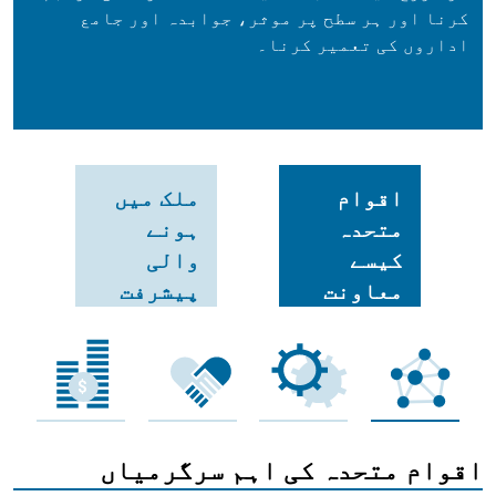
کرنا اور ہر سطح پر موثر، جوابدہ اور جامع
اداروں کی تعمیر کرنا۔
اقوام
ملک میں
متحدہ
ہونے
کیسے
والی
معاونت
پیشرفت
کر رہا ہے
اقوام متحدہ کی اہم سرگرمیاں