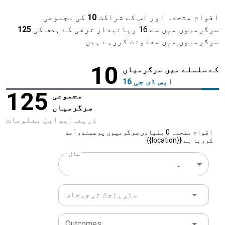
اقوام متحدہ اور اس کے شراکت
10
کی مجموعی
سرگرمیوں میں سے 16 رپائیدار ترقی کے ہدف کی
125
سرگرمیوں میں معاونت کررہے ہیں
10
کے سلسلے میں سرگرمیاں
ایس ڈی جی 16
125
مجموعی
سرگرمیاں
ذریعہ: یواین معلومات
اقوام متحدہ 0 بنیادی سرگرمیوں پرعملدرآمد
کررہا ہے {{location}}
سال
...
سٹریٹجک ترجیحات
Outcomes