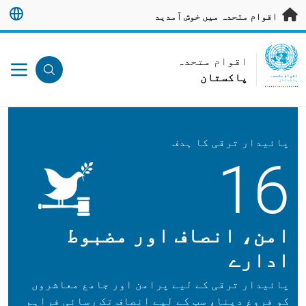
رکزی مواد پر جائیں
اقوام متحدہ میں خوش آمدید
UN Logo
اقوام متحدہ
پاکستان
اقوام متحدہ
پاکستان
پائیدار ترقی کا ہدف
16
امن، انصاف اور مضبوط
ادارے
پائیدار ترقی کے لیے پرامن اور جامع معاشروں
کو فروغ دینا، سب کے لیے انصاف تک رسائی فراہم