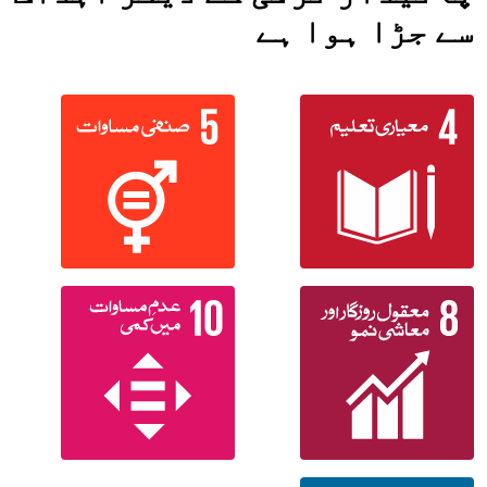
سے جڑا ہوا ہے