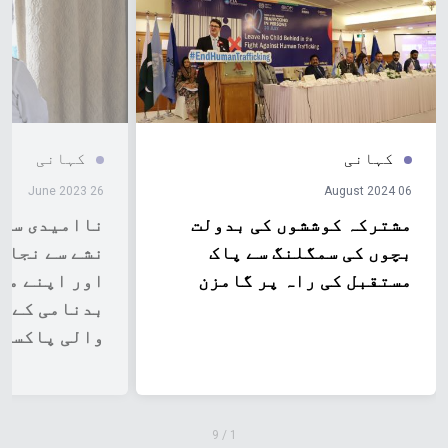
کہانی
کہانی
26 June 2023
06 August 2024
مشترکہ کوششوں کی بدولت
ناامیدی سے 
بچوں کی سمگلنگ سے پاک
نشے سے نجات
مستقبل کی راہ پر گامزن
اور اپنے ما
بدنامی کے د
والی پاکستا
کہانی
9
/
1