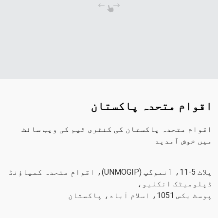
اقوام متحدہ پاکستان
اقوام متحدہ پاکستان کی کنٹری ٹیم کی ویب سائٹ
میں خوش آمدید
پلاٹ 5-11، اَنموگپ (UNMOGIP)، اقوامِ متحدہ کمپاؤنڈ
ڈپلومیٹک انکلیو،
پوسٹ بکس 1051، اسلام آباد، پاکستان