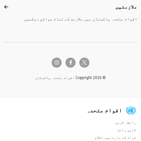
ملازمتیں
ملاز
اقوام متحدہ پاکستان میں ملازمت کے تمام مواقع دیکھیں
twitter-x
instagram
facebook-f
© Copyright 2026 اقوام متحدہ پاکستان
اقوام متحدہ
رابطہ کریں
Global U.N. menu
کاپی رائٹ
فراڈ کے بارے میں اطلاع