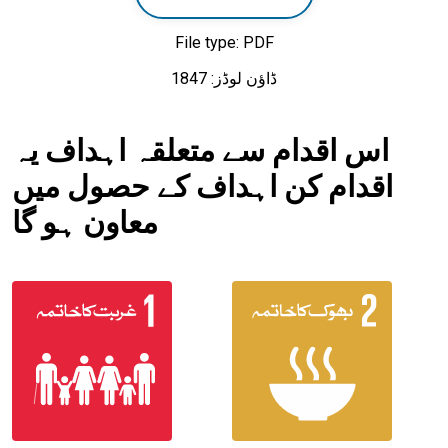
File type: PDF
ڈاؤن لوڈز: 1847
اس اقدام سے متعلقہ اہداف یہ
اقدام کن اہداف کے حصول میں
معاون ہو گا