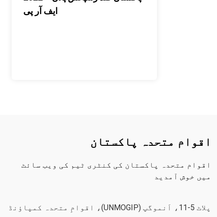
ایف آر پی
اقوام متحدہ پاکستان
اقوام متحدہ پاکستان کی کنٹری ٹیم کی ویب سائٹ
میں خوش آمدید
پلاٹ 5-11، اَنموگپ (UNMOGIP)، اقوامِ متحدہ کمپاؤنڈ