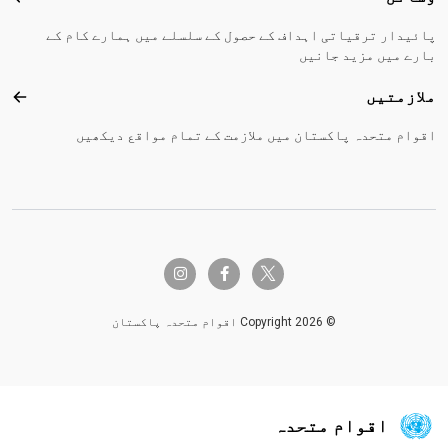
پائیدار ترقیاتی اہداف کے حصول کے سلسلے میں ہمارے کام کے
بارے میں مزید جانیں
ملازمتیں
ملاز
اقوام متحدہ پاکستان میں ملازمت کے تمام مواقع دیکھیں
twitter-x
instagram
facebook-f
© Copyright 2026 اقوام متحدہ پاکستان
اقوام متحدہ