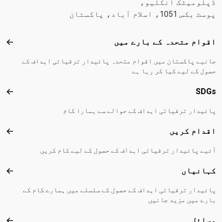
ڈپلومیٹک انکلیو،
پوسٹ بکس 1051، اسلام آباد، پاکستان
Footer menu
اقوام متحدہ کے بارے میں
اقوا
جانیے پاکستان میں اقوام متحدہ پائیدار ترقیاتی اہداف کے
حصول کے لیے کیا کر رہا ہے
SDGs
DGs
پائیدار ترقیاتی اہداف کے حوالے سے ہمارا کام
اقدام کریں
اقدا
آئیے پائیدار ترقیاتی اہداف کے حصول کے لیے کام کریں
کہانیاں
کہا
پائیدار ترقیاتی اہداف کے حصول کے سلسلے میں ہمارے کام کے
بارے میں مزید جانیں
وسائل
وسا