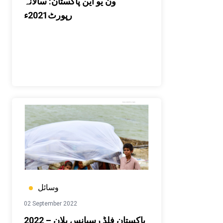
ون یو این پاکستان: سالانہ
رپورٹ2021ء
وسائل
02 September 2022
2022 پاکستان فلڈ رسپانس پلان –