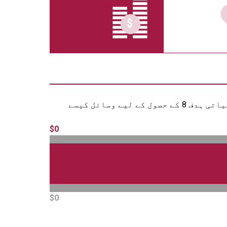
گراف یہ بتاتا ہے کہ مختلف سالوں میں اقوام متحدہ نے پائیدار ترقیاتی ہدف 8 کے حصول کے لیے وسائل کیسے
$0
$0