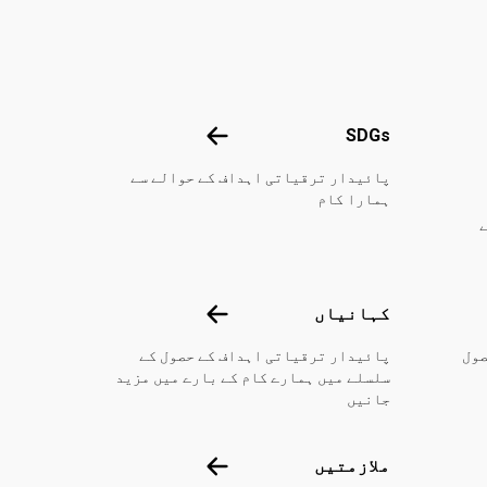
SDGs
SDGs
دہ کے بارے میں
پائیدار ترقیاتی اہداف کے حوالے سے
ہمارا کام
ں
کہانیاں
کہانیاں
صول
پائیدار ترقیاتی اہداف کے حصول کے
سلسلے میں ہمارے کام کے بارے میں مزید
جانیں
ملازمتیں
ملازمتیں