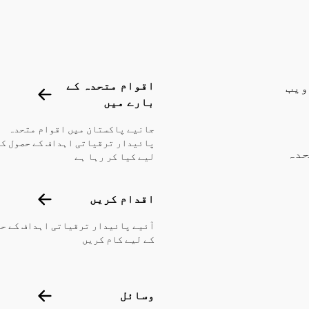
Footer menu
اقوام متحدہ کے
ویب
اقوام متح
بارے میں
جانیے پاکستان میں اقوام متحدہ
پائیدار ترقیاتی اہداف کے حصول کے
امِ متحدہ
لیے کیا کر رہا ہے
اقدام کری
اقدام کریں
آئیے پائیدار ترقیاتی اہداف کے ح
کے لیے کام کریں
وسائل
وسائل