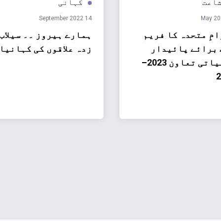
اعت
کہانی
14 September 2022
مِ متحدہ کا فریم
ہمارے ہیروز ۔۔ سیلاب
 برائے پائیدار
زدہ علاقوں کی کہانیا
ترقیاتی تعاون 2023–
2