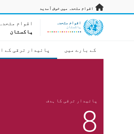
رکزی مواد پر جائیں
اقوام متحدہ میں خوش آمدید
UN Logo
اقوام متحدہ
اقوام متحدہ
پاکستان
پاکستان
کے بارے میں
پائیدار ترقی کے ا
پائیدار ترقی کا ہدف
8