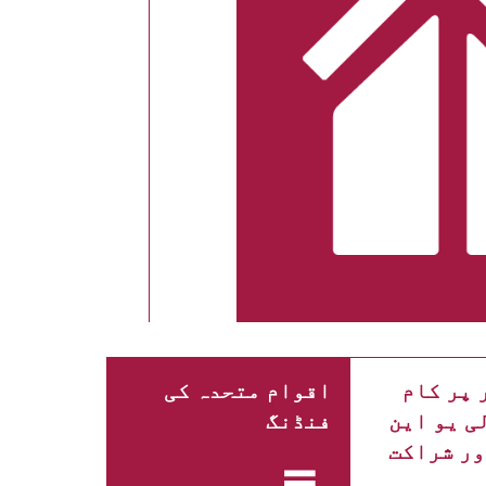
 پر کام
اقوام متحدہ کی
ی یو این
فنڈنگ
ور شراکت