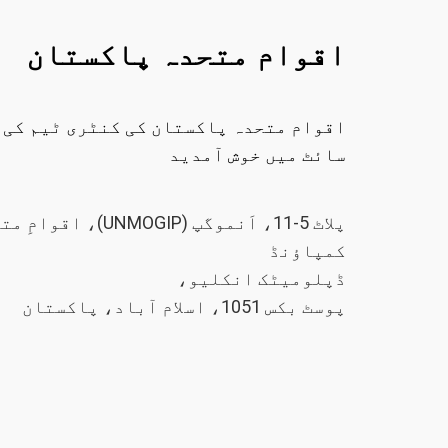
اقوام متحدہ پاکستان
اقوام متحدہ پاکستان کی کنٹری ٹیم کی 
سائٹ میں خوش آمدید
پلاٹ 5-11، اَنموگپ (UNMOGIP)، اقو
کمپاؤنڈ
ڈپلومیٹک انکلیو،
پوسٹ بکس 1051، اسلام آباد، پاکستان