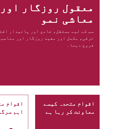
معقول روزگار اور
معاشی نمو
سب کے لیے مستقل، جامع اور پائیدار اقت
ترقی، مکمل اور مفید روزگار اور مناسب 
فروغ دینا۔
اقوام متحدہ کیسے
اقوام مت
معاونت کر رہا ہے
اہم سرگر