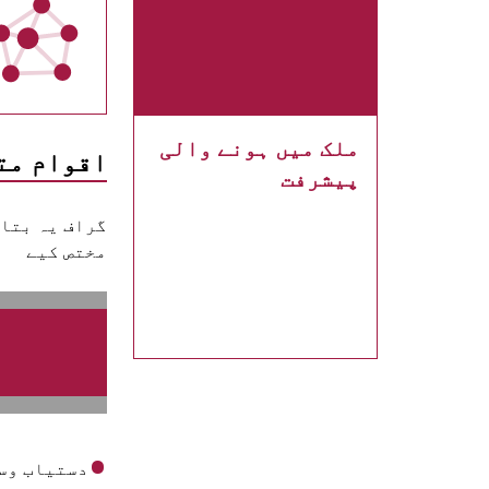
ملک میں ہونے والی
اقوام مت
پیشرفت
مختص کیے
دستیاب وس