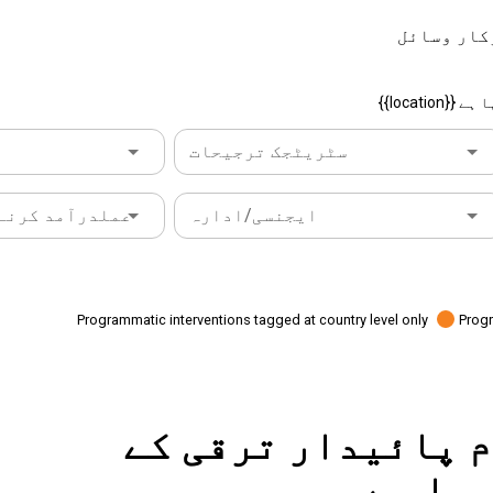
کار وسائل
سٹریٹجک ترجیحات
ایجنسی/ادارہ
عملدرآمد کرنے 
Programmatic interventions tagged at country level only
Progr
 کام پائیدار ترقی کے
ہوا ہے