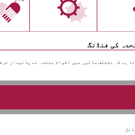
حدہ کی فنڈنگ
ائل