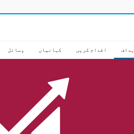
ا
ہداف
اقدام کریں
کہانیاں
وسائل