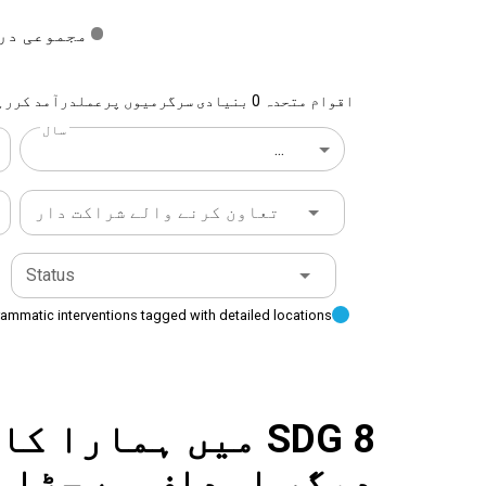
مجموعی در
اقوام متحدہ 0 بنیادی سرگرمیوں پرعملدرآمد کررہا ہے {{location}}
سال
...
تعاون کرنے والے شراکت دار
Status
ammatic interventions tagged with detailed locations
SDG 8 میں ہمارا
دیگر اہداف سے جڑا 