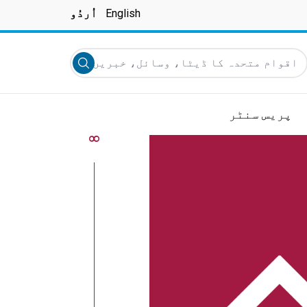
English
اُردُو
قوام متحدہ کا ڈیٹا، وسائل، خبریں اور دیگر تلاش کریں
Submit search
پریس سنٹر
8