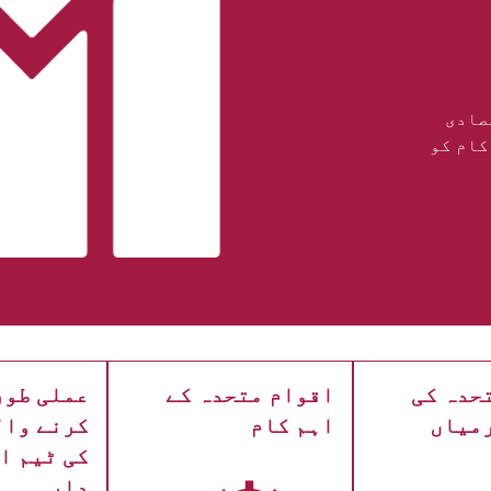
صادی
کام کو
حدہ کی
اقوام متحدہ کے
عملی طور
میاں
اہم کام
کرنے وال
کی ٹیم ا
دار