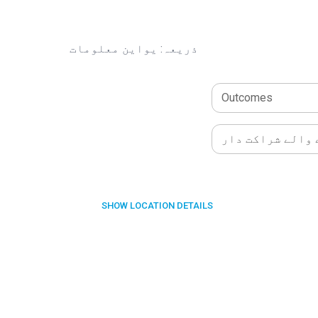
ذریعہ: یواین معلومات
Outcomes
والے شراکت دار
SHOW
LOCATION DETAILS